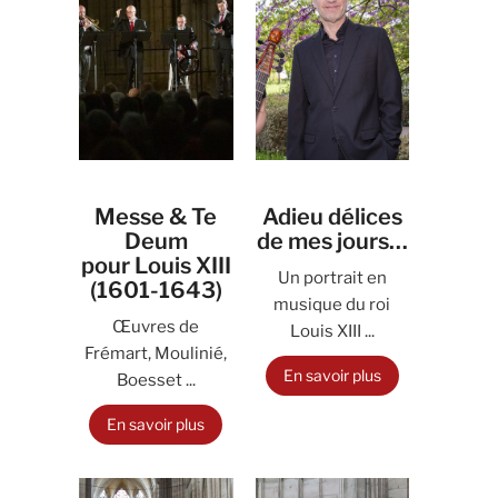
Messe & Te
Adieu délices
Deum
de mes jours…
pour Louis XIII
Un portrait en
(1601-1643)
musique du roi
Œuvres de
Louis XIII ...
Frémart, Moulinié,
En savoir plus
Boesset ...
En savoir plus