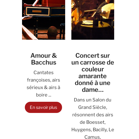
Amour &
Concert sur
Bacchus
un carrosse de
couleur
Cantates
amarante
françoises, airs
donné à une
sérieux & airs à
dame…
boire ...
Dans un Salon du
En savoir plus
Grand Siècle,
résonnent des airs
de Boesset,
Huygens, Bacilly, Le
Camus,