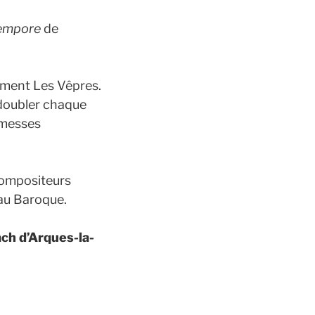
 tempore
de
lement Les Vêpres.
 doubler chaque
 messes
compositeurs
 au Baroque.
ch d’Arques-la-