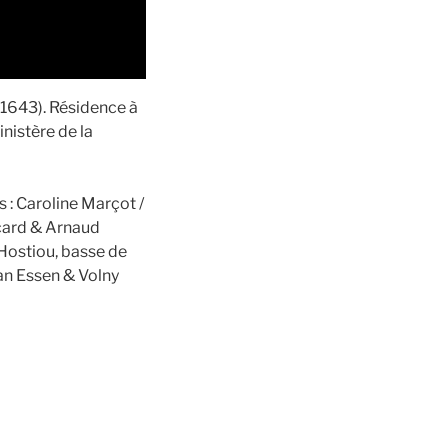
-1643). Résidence à
nistère de la
s : Caroline Marçot /
icard & Arnaud
Hostiou, basse de
an Essen & Volny