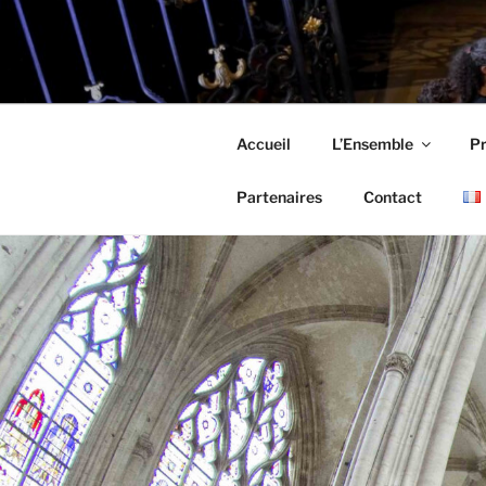
Aller
au
LES MESL
contenu
principal
Accueil
L’Ensemble
P
Partenaires
Contact