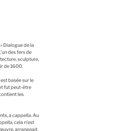
 » Dialogue de la
L’un des fers de
tecture, sculpture,
ir de 1600.
t basée sur le
t fut peut-être
contient les
nts,
a cappella
. Au
ppella
, cela n’est
’œuvre, arrangeait,