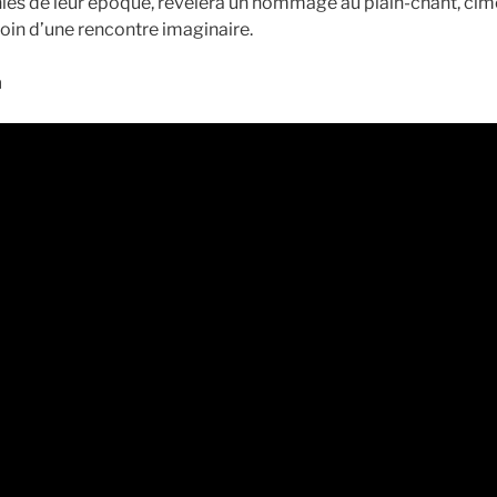
es de leur époque, révélera un hommage au plain-chant, cime
moin d’une rencontre imaginaire.
n