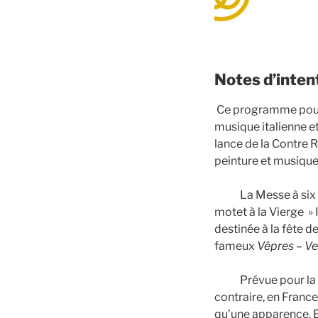
Notes d’inten
Ce programme pourrai
musique italienne et
lance de la Contre R
peinture et musique
La Messe à six vo
motet à la Vierge » 
destinée à la fête d
fameux
Vêpres
–
Ve
Prévue pour la cha
contraire, en Franc
qu’une apparence. En