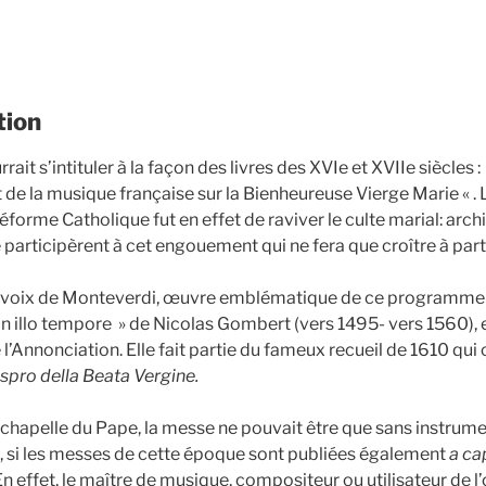
tion
t s’intituler à la façon des livres des XVIe et XVIIe siècles :
 de la musique française sur la Bienheureuse Vierge Marie « . 
éforme Catholique fut en effet de raviver le culte marial: archi
 participèrent à cet engouement qui ne fera que croître à part
ix de Monteverdi, œuvre emblématique de ce programme es
In illo tempore » de Nicolas Gombert (vers 1495- vers 1560), e
e l’Annonciation. Elle fait partie du fameux recueil de 1610 qui 
spro della Beata Vergine.
pelle du Pape, la messe ne pouvait être que sans instrume
e, si les messes de cette époque sont publiées également
a ca
 effet, le maître de musique, compositeur ou utilisateur de l