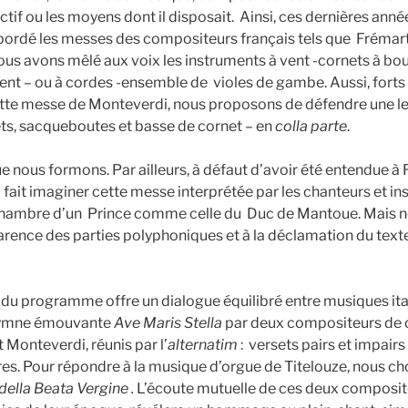
ectif ou les moyens dont il disposait. Ainsi, ces dernières an
ordé les messes des compositeurs français tels que Frémart,
nous avons mêlé aux voix les instruments à vent -cornets à bo
nt – ou à cordes -ensemble de violes de gambe. Aussi, forts
tte messe de Monteverdi, nous proposons de défendre une le
ts, sacqueboutes et basse de cornet – en
colla parte
.
ous formons. Par ailleurs, à défaut d’avoir été entendue à
 fait imaginer cette messe interprétée par les chanteurs et i
Chambre d’un Prince comme celle du Duc de Mantoue. Mais n
parence des parties polyphoniques et à la déclamation du texte
 programme offre un dialogue équilibré entre musiques itali
l’hymne émouvante
Ave Maris Stella
par deux compositeurs de 
 Monteverdi, réunis par l’
alternatim
: versets pairs et impair
s. Pour répondre à la musique d’orgue de Titelouze, nous cho
ella Beata Vergine .
L’écoute mutuelle de ces deux composit