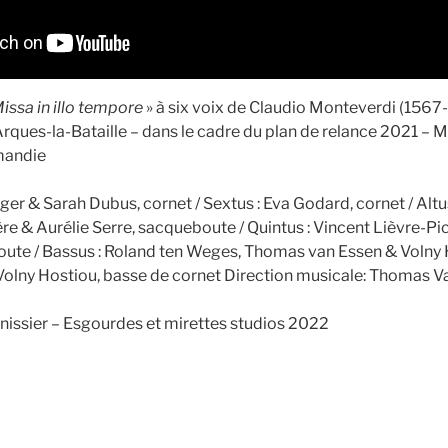
issa in illo tempore
» à six voix de Claudio Monteverdi (1567
rques-la-Bataille – dans le cadre du plan de relance 2021 – Mi
mandie
ger & Sarah Dubus, cornet / Sextus : Eva Godard, cornet / Altu
ère & Aurélie Serre, sacqueboute / Quintus : Vincent Lièvre-P
ute / Bassus : Roland ten Weges, Thomas van Essen & Volny 
 Volny Hostiou, basse de cornet Direction musicale: Thomas V
nissier – Esgourdes et mirettes studios 2022