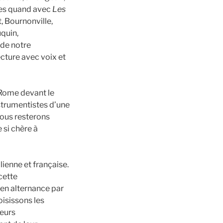
nées quand avec
Les
 Bournonville,
uquin,
 de notre
cture avec voix et
 Rome devant le
nstrumentistes d’une
ous resterons
 si chère à
enne et française.
cette
s en alternance par
isissons les
eurs