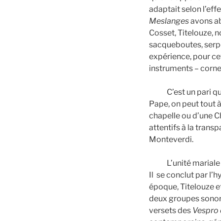
adaptait selon l’eff
Meslanges
avons ab
Cosset, Titelouze, 
sacqueboutes, serpe
expérience, pour ce
instruments – corne
C’est un pari que n
Pape, on peut tout à
chapelle ou d’une 
attentifs à la trans
Monteverdi.
L’unité mariale du
Il se conclut par 
époque, Titelouze et
deux groupes sonore
versets des
Vespro d