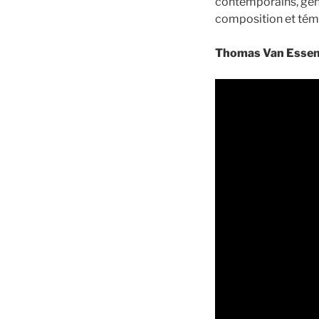
contemporains, géni
composition et té
Thomas Van Esse