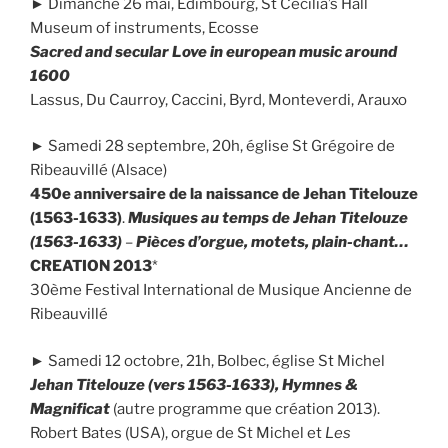
► Dimanche 26 mai, Edimbourg, St Cecilia’s Hall
Museum of instruments, Ecosse
Sacred and secular Love in european music around
1600
Lassus, Du Caurroy, Caccini, Byrd, Monteverdi, Arauxo
► Samedi 28 septembre, 20h, église St Grégoire de
Ribeauvillé (Alsace)
450e anniversaire de la naissance de Jehan Titelouze
(1563-1633)
.
Musiques au temps de Jehan Titelouze
(1563-1633)
–
Pièces d’orgue, motets, plain-chant…
CREATION 2013
*
30ème Festival International de Musique Ancienne de
Ribeauvillé
► Samedi 12 octobre, 21h, Bolbec, église St Michel
Jehan Titelouze (vers 1563-1633), Hymnes &
Magnificat
(autre programme que création 2013).
Robert Bates (USA), orgue de St Michel et
Les