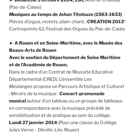
►
Dimanche 5 Octobre 2014, 15h,
Auxi-le-Château
(Pas-de-Calais)
Musiques au temps de Jehan Titelouze (1563-1633)
Pièces d’orgue, motets, plain-chant…
CREATION 2013
*
Contrepoints 62, Festival des Orgues du Pas-de-Calais
►
A Rouen et en Seine-Maritime, avec le Musée des
Beaux-Arts de Rouen
Avec le soutien du Département de Seine Maritime
et de l’Académie de Rouen.
Dans le cadre d’un Contrat de Réussite Educative
Départemental (CRED), L’ensemble
Les
Meslanges
propose un Parcours Artistique et Culturel
:
Miroirs de la musique
.
Concert-promenade
musical
autour d’un tableau ou un groupe de tableaux
en correspondance avec la musique précédé de
sensibilisation et de pratique au sein du collège.
Lundi 27 janvier 2014
(Pour une classe du Collège
Jules Verne – Déville-Lès-Rouen)