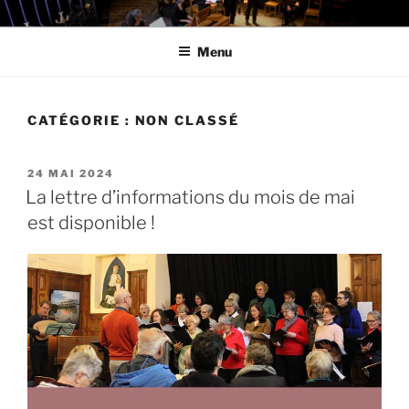
Aller
LES MESLANGES
au
Menu
contenu
principal
CATÉGORIE :
NON CLASSÉ
PUBLIÉ
24 MAI 2024
LE
La lettre d’informations du mois de mai
est disponible !