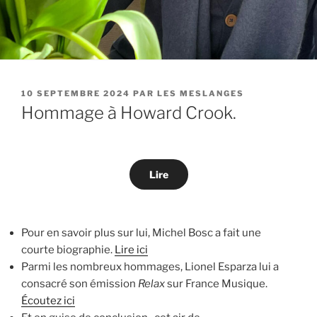
PUBLIÉ
10 SEPTEMBRE 2024
PAR
LES MESLANGES
LE
Hommage à Howard Crook.
Lire
Pour en savoir plus sur lui, Michel Bosc a fait une
courte biographie.
Lire ici
Parmi les nombreux hommages, Lionel Esparza lui a
consacré son émission
Relax
sur France Musique.
Écoutez ici