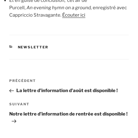
Et en guise de conclusion, cet air de
Purcell,
An
evening hymn on a ground,
enregistré avec
Cappriccio Stravagante.
Écouter ici
CATÉGORIES
NEWSLETTER
Navigation
Article
PRÉCÉDENT
de
précédent
La lettre d’information d’août est disponible !
l’article
Article
SUIVANT
suivant
Notre lettre d’information de rentrée est disponible !