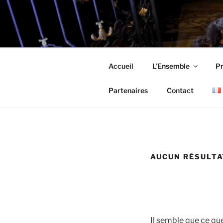
Aller
au
LES MESL
contenu
principal
Accueil
L’Ensemble
P
Partenaires
Contact
AUCUN RÉSULTA
Il semble que ce qu