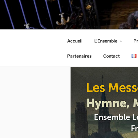
Aller
au
LES MESL
contenu
principal
Accueil
L’Ensemble
P
Partenaires
Contact