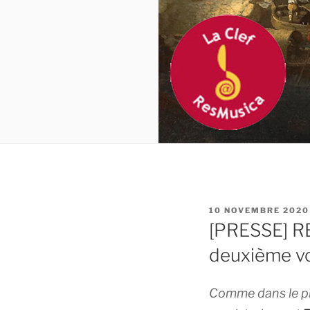
PUBLIÉ
10 NOVEMBRE 2020
LE
[PRESSE] RE
deuxième vo
Comme dans le pr