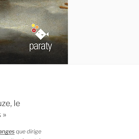
ze, le
 »
anges
que dirige