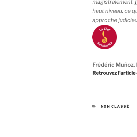
magistralement
T
haut niveau, ce q
approche judicieu
Frédéric Muñoz,
Retrouvez l’articl
CATÉGORIES
NON CLASSÉ