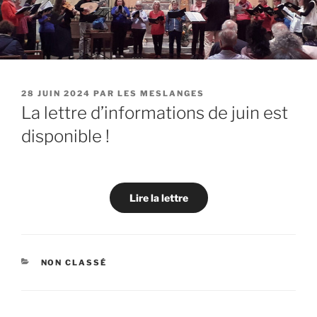
PUBLIÉ
28 JUIN 2024
PAR
LES MESLANGES
LE
La lettre d’informations de juin est
disponible !
Lire la lettre
CATÉGORIES
NON CLASSÉ