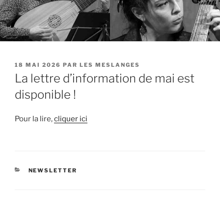
PUBLIÉ
18 MAI 2026
PAR
LES MESLANGES
LE
La lettre d’information de mai est
disponible !
Pour la lire,
cliquer ici
CATÉGORIES
NEWSLETTER
Navigation