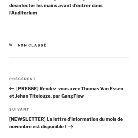
désinfecter les mains avant d’entrer dans
l’Auditorium
CATÉGORIES
NON CLASSÉ
Navigation
Article
PRÉCÉDENT
de
précédent
[PRESSE] Rendez-vous avec Thomas Van Essen
l’article
et Jehan Titelouze, par GangFlow
Article
SUIVANT
suivant
[NEWSLETTER] La lettre d’information du mois de
novembre est disponible !