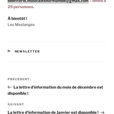
billetterie.musicalesnormandie@gmail.com
– limité à
25 personnes.
À bientôt !
Les Meslanges
CATÉGORIES
NEWSLETTER
Navigation
Article
PRÉCÉDENT
de
précédent
La lettre d’information du mois de décembre est
l’article
disponible !
Article
SUIVANT
suivant
La lettre d’information de Janvier est disponible !